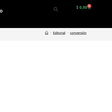
0
$
0,00
io
>
Editorial
>
conversión