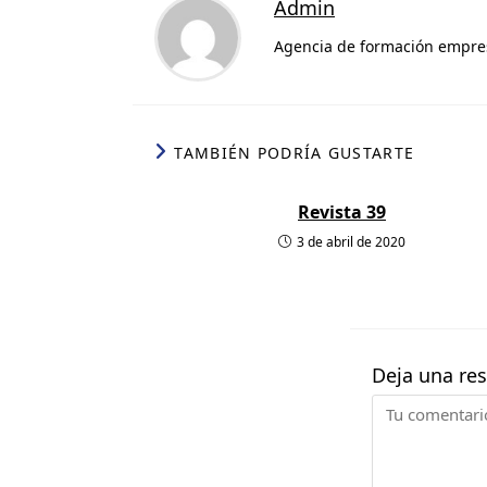
t
k
e
p
Admin
s
e
b
a
Agencia de formación empresa
A
d
o
r
p
I
o
t
p
n
k
i
TAMBIÉN PODRÍA GUSTARTE
r
Revista 39
3 de abril de 2020
Deja una re