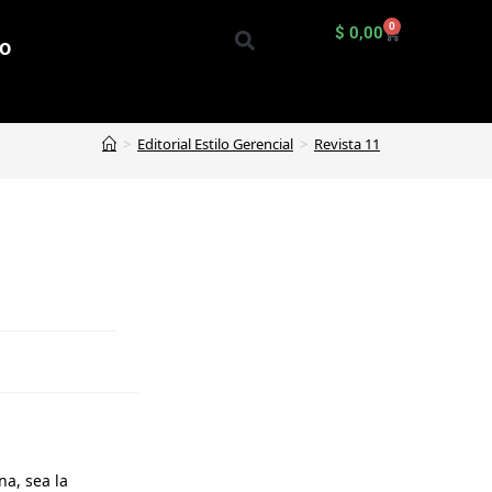
0
$
0,00
io
>
Editorial Estilo Gerencial
>
Revista 11
a, sea la