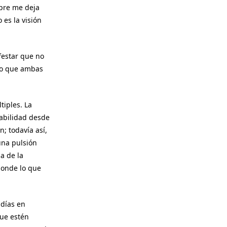
pre me deja
es la visión
festar que no
sto que ambas
tiples. La
abilidad desde
; todavía así,
una pulsión
a de la
donde lo que
 días en
que estén