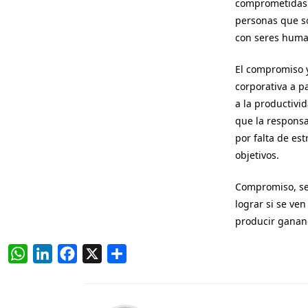
comprometidas. 
personas que só
con seres human
El compromiso y
corporativa a p
a la productivi
que la responsa
por falta de est
objetivos.
Compromiso, sen
lograr si se v
producir ganan
W
L
F
X
C
h
i
a
o
a
n
c
m