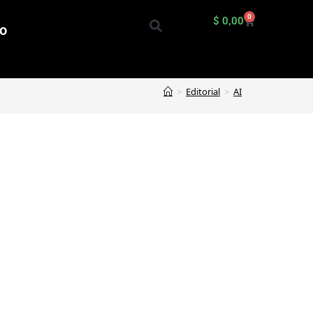
0
$
0,00
io
>
Editorial
>
AI