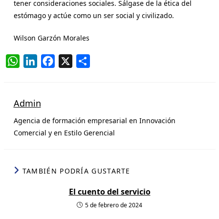
tener consideraciones sociales. Sálgase de la ética del
estómago y actúe como un ser social y civilizado.
Wilson Garzón Morales
W
L
F
X
C
h
i
a
o
a
n
c
m
t
k
e
p
Admin
s
e
b
a
Agencia de formación empresarial en Innovación
A
d
o
r
Comercial y en Estilo Gerencial
p
I
o
t
p
n
k
i
r
TAMBIÉN PODRÍA GUSTARTE
El cuento del servicio
5 de febrero de 2024