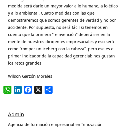
medida será darle un mayor valor a lo humano, a lo ético
y a lo ambiental. Cuatro medidas con las que
demostraremos que somos gerentes de verdad y no por
accidente. Por supuesto, no será fácil si tenemos en
cuenta que la primera “reinvención” deberá ser en la
mente de nuestros dirigentes empresariales y eso será
como “romper un iceberg con la cabeza”, pero ese es el
primer indicador de la capacidad gerencial: nos gustan
los retos grandes.
Wilson Garzón Morales
W
L
F
X
C
h
i
a
o
a
n
c
m
t
k
e
p
Admin
s
e
b
a
Agencia de formación empresarial en Innovación