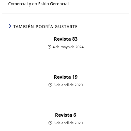
A
d
o
r
Comercial y en Estilo Gerencial
p
I
o
t
p
n
k
i
r
TAMBIÉN PODRÍA GUSTARTE
Revista 83
4 de mayo de 2024
Revista 19
3 de abril de 2020
Revista 6
3 de abril de 2020