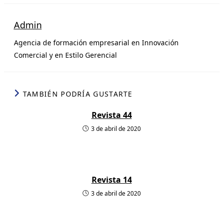
a
n
c
m
t
k
e
p
Admin
s
e
b
a
Agencia de formación empresarial en Innovación
A
d
o
r
Comercial y en Estilo Gerencial
p
I
o
t
p
n
k
i
r
TAMBIÉN PODRÍA GUSTARTE
Revista 44
3 de abril de 2020
Revista 14
3 de abril de 2020